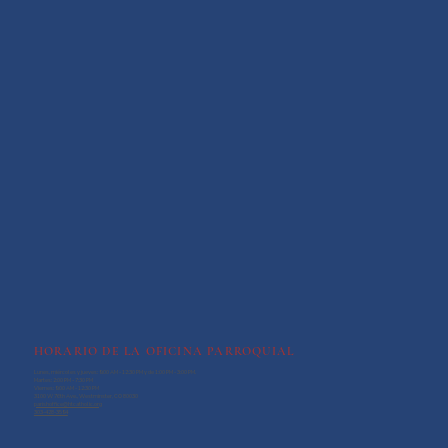
HORARIO DE LA OFICINA PARROQUIAL
Lunes, miércoles y jueves: 9:00 AM - 12:30 PM y de 1:00 PM - 3:00 PM.
Martes: 2:00 PM - 7:30 PM
Viernes: 9:00 AM - 12:30 PM
3100 W 76th Ave., Westminster, CO 80030
parishoffice@htcatholic.org
303-428-3594