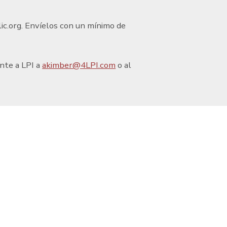
ic.org
.
Envíelos con un mínimo de
ente a LPI a
akimber@4LPI.com
o al