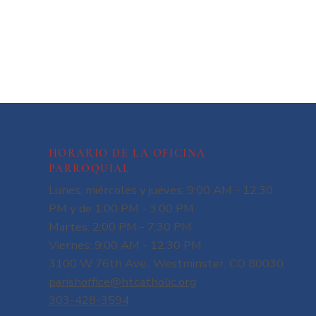
HORARIO DE LA OFICINA
PARROQUIAL
Lunes, miércoles y jueves: 9:00 AM - 12:30
PM y de 1:00 PM - 3:00 PM.
Martes: 2:00 PM - 7:30 PM
Viernes: 9:00 AM - 12:30 PM
3100 W 76th Ave., Westminster, CO 80030
parishoffice@htcatholic.org
303-428-3594