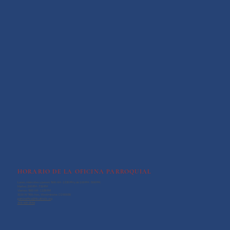
HORARIO DE LA OFICINA PARROQUIAL
Lunes, miércoles y jueves: 9:00 AM - 12:30 PM y de 1:00 PM - 3:00 PM.
Martes: 2:00 PM - 7:30 PM
Viernes: 9:00 AM - 12:30 PM
3100 W 76th Ave., Westminster, CO 80030
parishoffice@htcatholic.org
303-428-3594