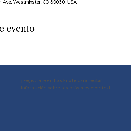
 Ave, Westminster, CO 80030, USA
e evento
¡Regístrate en Flocknote para recibir
información sobre los próximos eventos!