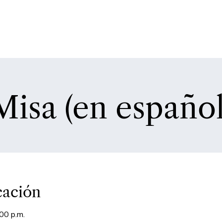
Misa (en español
cación
00 p.m.