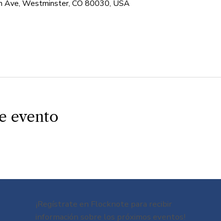
 Ave, Westminster, CO 80030, USA
e evento
¡Regístrate en Flocknote para recibir
información sobre los próximos eventos!