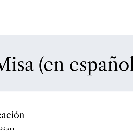
Misa (en español
cación
00 p.m.