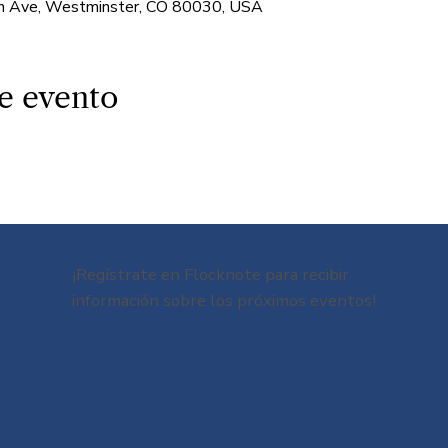
 Ave, Westminster, CO 80030, USA
e evento
¡Regístrate en Flocknote para recibir
información sobre los próximos eventos!