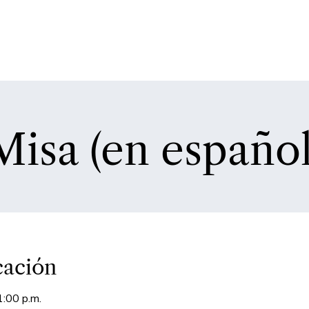
Misa (en español
cación
1:00 p.m.