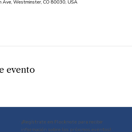
 Ave, Westminster, CO 80030, USA
e evento
¡Regístrate en Flocknote para recibir
información sobre los próximos eventos!