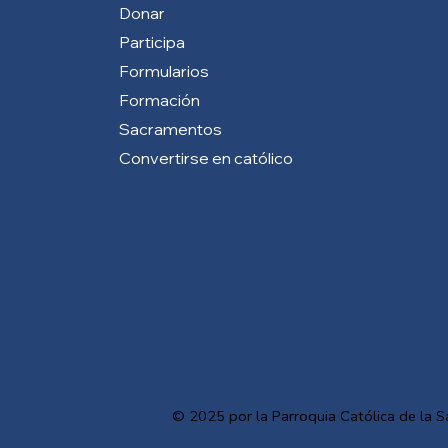
Donar
Participa
Formularios
Formación
Sacramentos
Convertirse en católico
© 2025 por la Parroquia Católica de la S