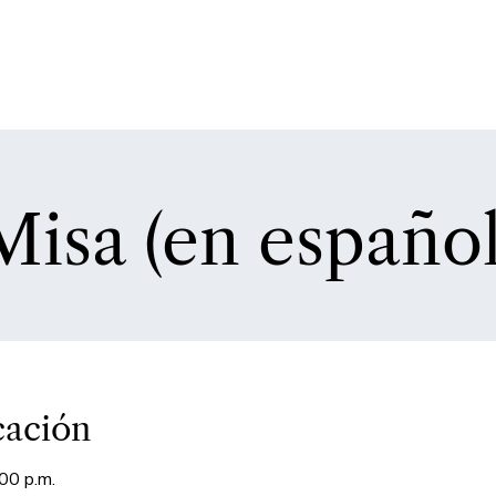
Misa (en español
cación
00 p.m.