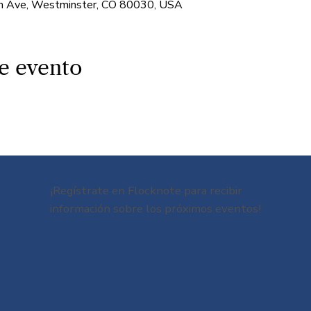
 Ave, Westminster, CO 80030, USA
e evento
¡Regístrate en Flocknote para recibir
información sobre los próximos eventos!