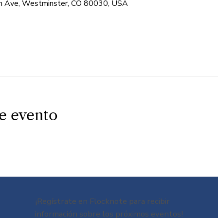
 Ave, Westminster, CO 80030, USA
e evento
¡Regístrate en Flocknote para recibir
información sobre los próximos eventos!