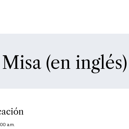
Misa (en inglés)
cación
00 a.m.