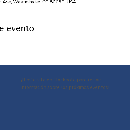
 Ave, Westminster, CO 80030, USA
e evento
¡Regístrate en Flocknote para recibir
información sobre los próximos eventos!