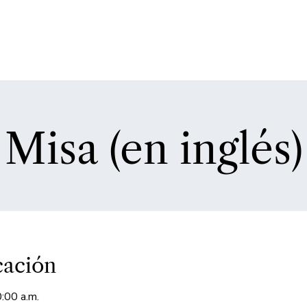
Misa (en inglés)
cación
:00 a.m.