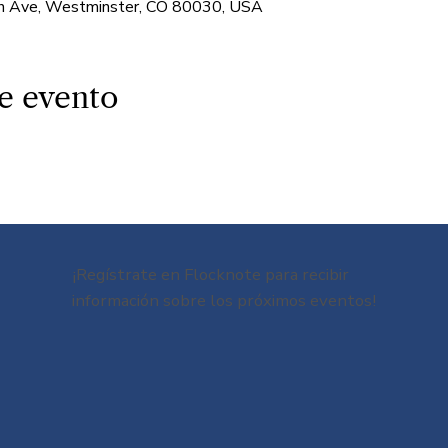
 Ave, Westminster, CO 80030, USA
e evento
¡Regístrate en Flocknote para recibir
información sobre los próximos eventos!