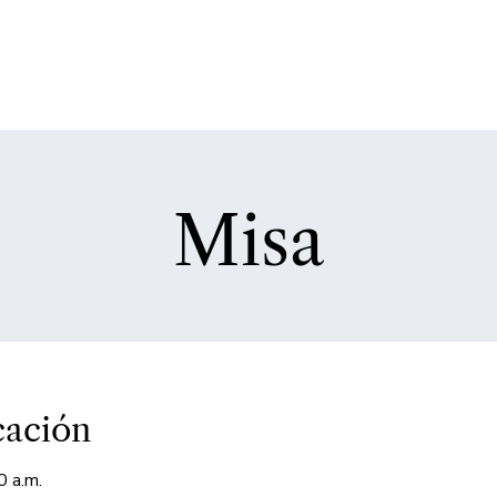
Misa
cación
0 a.m.