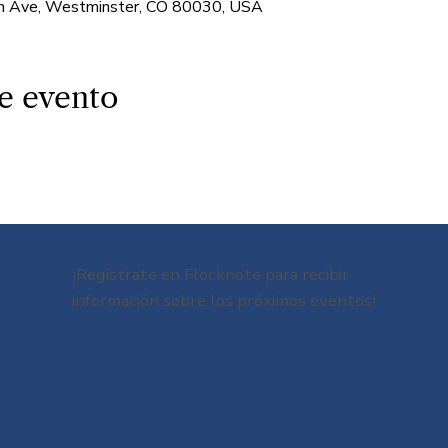
 Ave, Westminster, CO 80030, USA
e evento
¡Regístrate en Flocknote para recibir
información sobre los próximos eventos!