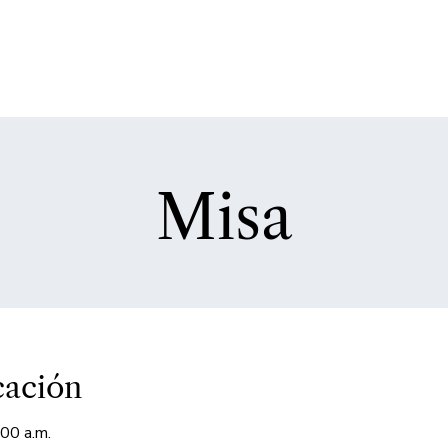
Misa
cación
00 a.m.