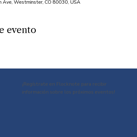
 Ave, Westminster, CO 80030, USA
e evento
¡Regístrate en Flocknote para recibir
información sobre los próximos eventos!