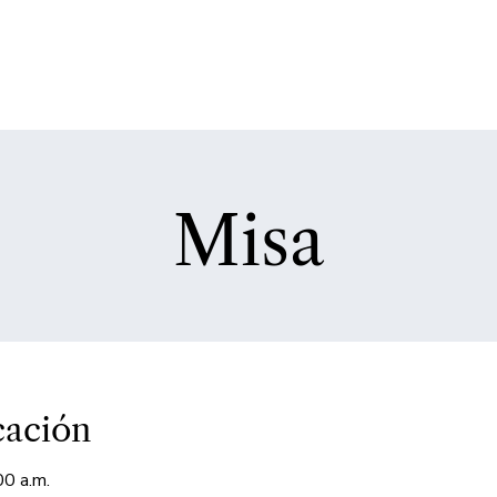
Misa
cación
00 a.m.