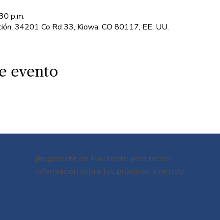
30 p.m.
ación, 34201 Co Rd 33, Kiowa, CO 80117, EE. UU.
e evento
¡Regístrate en Flocknote para recibir
información sobre los próximos eventos!