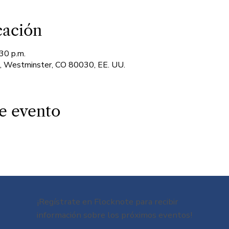
cación
30 p.m.
d, Westminster, CO 80030, EE. UU.
e evento
¡Regístrate en Flocknote para recibir
información sobre los próximos eventos!