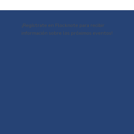
¡Regístrate en Flocknote para recibir
información sobre los próximos eventos!