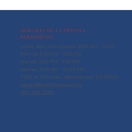
HORARIO DE LA OFICINA
PARROQUIAL
Lunes, miércoles y jueves: 9:00 AM - 12:30
PM y de 1:00 PM - 3:00 PM.
Martes: 2:00 PM - 7:30 PM
Viernes: 9:00 AM - 12:30 PM
3100 W 76th Ave., Westminster, CO 80030
parishoffice@htcatholic.org
303-428-3594