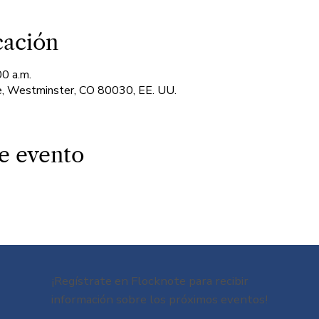
cación
00 a.m.
, Westminster, CO 80030, EE. UU.
e evento
¡Regístrate en Flocknote para recibir
información sobre los próximos eventos!