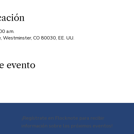
cación
00 a.m.
, Westminster, CO 80030, EE. UU.
e evento
¡Regístrate en Flocknote para recibir
información sobre los próximos eventos!