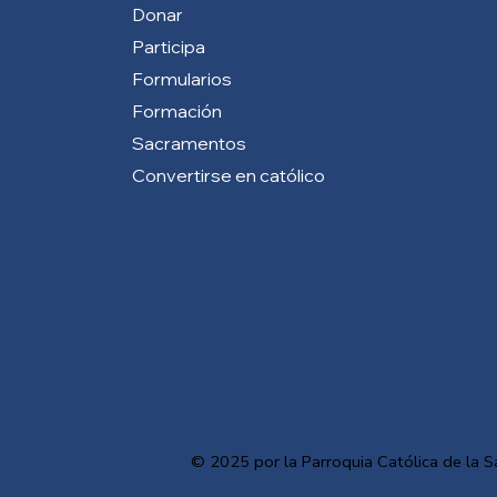
Donar
Participa
Formularios
Formación
Sacramentos
Convertirse en católico
© 2025 por la Parroquia Católica de la S