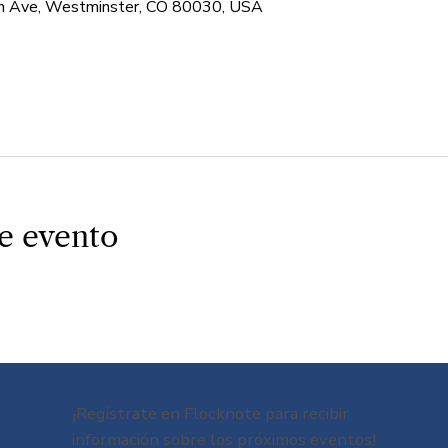
 Ave, Westminster, CO 80030, USA
e evento
¡Regístrate en Flocknote para recibir
información sobre los próximos eventos!