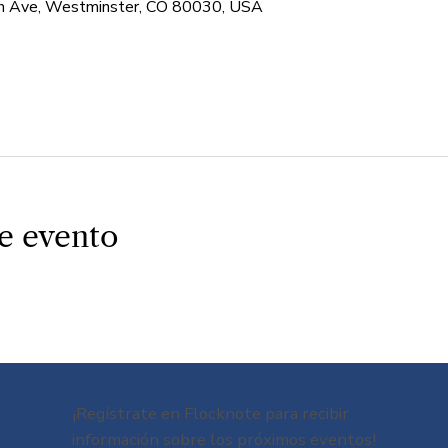
 Ave, Westminster, CO 80030, USA
e evento
¡Regístrate en Flocknote para recibir
información sobre los próximos eventos!