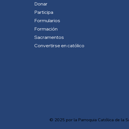
Donar
Participa
Formularios
Formación
Sacramentos
Convertirse en católico
© 2025 por la Parroquia Católica de la S