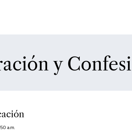
ación y Confes
cación
50 a.m.