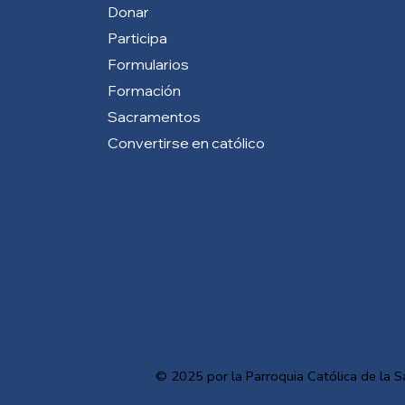
Donar
Participa
Formularios
Formación
Sacramentos
Convertirse en católico
© 2025 por la Parroquia Católica de la S