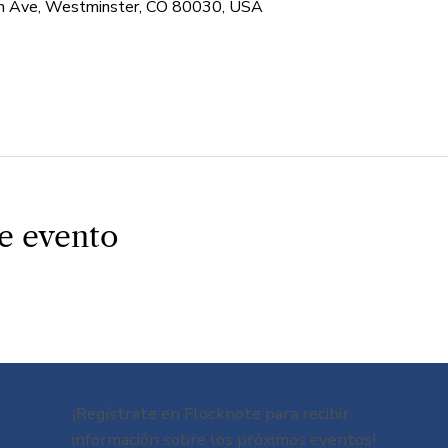
 Ave, Westminster, CO 80030, USA
e evento
¡Regístrate en Flocknote para recibir
información sobre los próximos eventos!