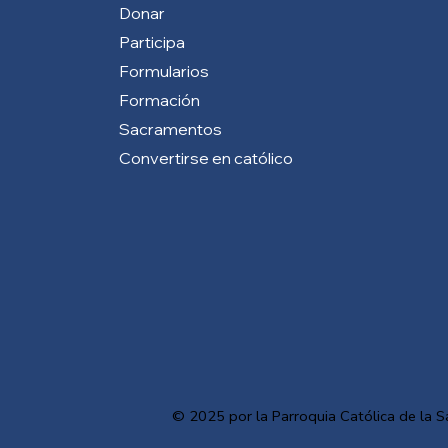
Donar
Participa
Formularios
Formación
Sacramentos
Convertirse en católico
© 2025 por la Parroquia Católica de la S