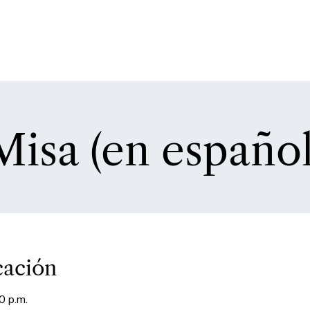
Misa (en español
cación
0 p.m.