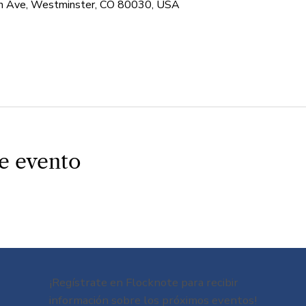
 Ave, Westminster, CO 80030, USA
e evento
¡Regístrate en Flocknote para recibir
información sobre los próximos eventos!