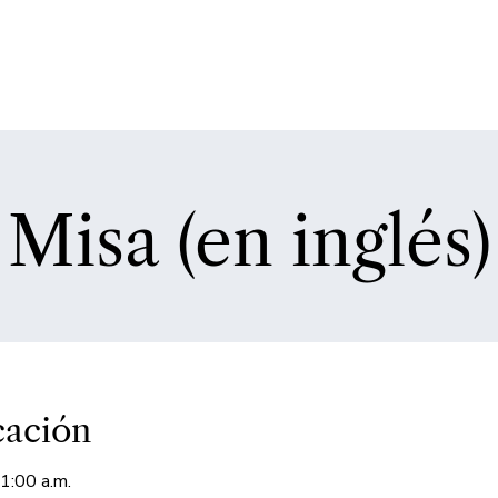
Misa (en inglés)
cación
1:00 a.m.