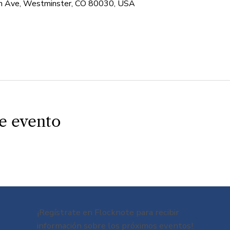
 Ave, Westminster, CO 80030, USA
e evento
¡Regístrate en Flocknote para recibir
información sobre los próximos eventos!