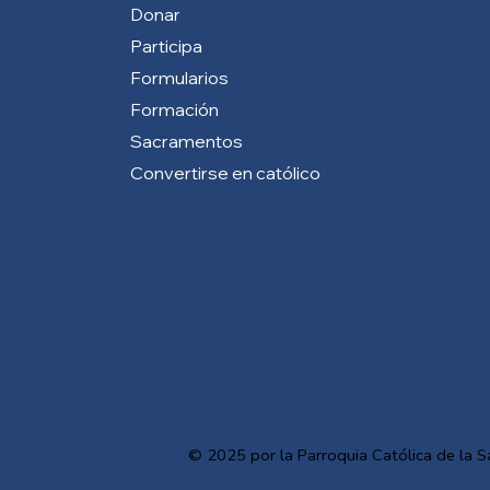
Donar
Participa
Formularios
Formación
Sacramentos
Convertirse en católico
© 2025 por la Parroquia Católica de la S